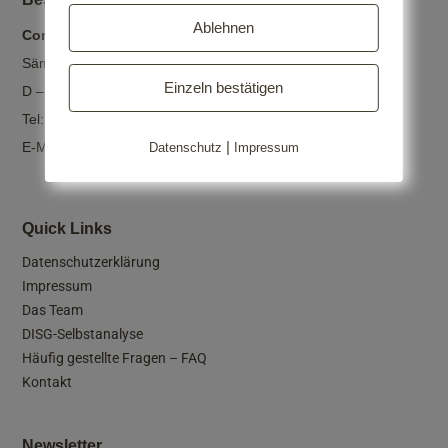
Ablehnen
Convendi
Sämannstr. 102
Einzeln bestätigen
D – 81249 München
+49 89 89 08 16 35
Tel:
info@convendi.de
|
E-Mail:
Datenschutz
Impressum
Quick Links
Datenschutzerklärung
Impressum
Das Team
DISG-Selbstanalyse
Häufig gestellte Fragen – FAQ
Kontakt
Newsletter